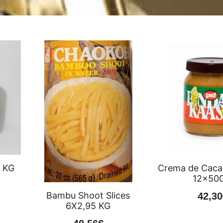
5 KG
Crema de Caca
12×500
Bambu Shoot Slices
42,30
6X2,95 KG