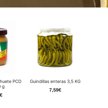
huete PCD
Guindillas enteras 3,5 KG
 g
7,59
€
€