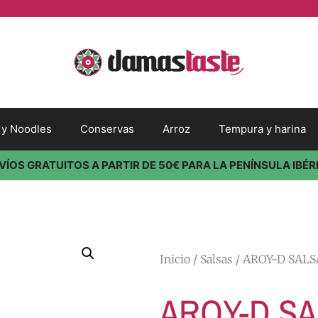
s y Noodles
Conservas
Arroz
Tempura y harina
VÍOS GRATUITOS A PARTIR DE 50€ PARA LA PENÍNSULA IBÉR
Inicio
/
Salsas
/ AROY-D SALSA
AROY-D SA