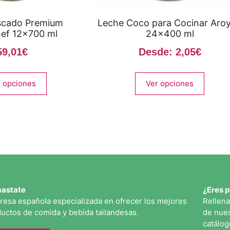
scado Premium
Leche Coco para Cocinar Aro
ef 12×700 ml
24×400 ml
59,01
€
Desde:
2,05
€
 opciones
Ver opciones
astate
¿Eres p
esa española especializada en ofrecer los mejores
Rellena
uctos de comida y bebida tailandesas.
de nues
catálog