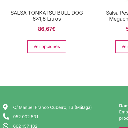
SALSA TONKATSU BULL DOG
Salsa Pe
6×1,8 Litros
Megach
86,67
€
Ver opciones
Ver
Dam
C/ Manuel Franco Cubeiro, 13 (Málaga)
Empr
952 002 531
prod
662 157 182