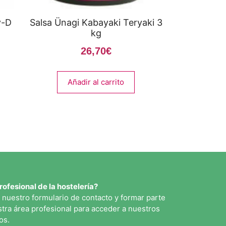
y-D
Salsa Ünagi Kabayaki Teryaki 3
kg
26,70
€
Añadir al carrito
rofesional de la hostelería?
 nuestro formulario de contacto y formar parte
tra área profesional para acceder a nuestros
os.