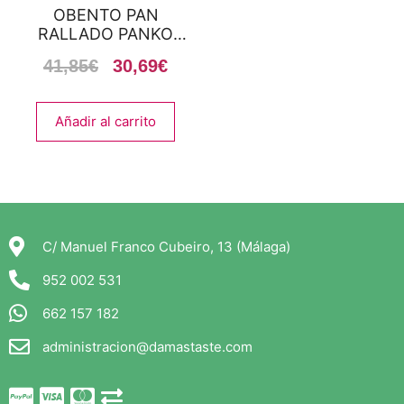
OBENTO PAN
RALLADO PANKO
1X10KG
41,85
€
30,69
€
Añadir al carrito
C/ Manuel Franco Cubeiro, 13 (Málaga)
952 002 531
662 157 182
administracion@damastaste.com