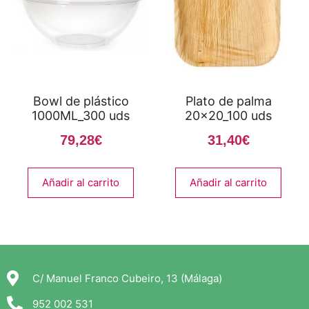
Bowl de plástico
Plato de palma
1000ML_300 uds
20x20_100 uds
79,28
€
31,40
€
Añadir al carrito
Añadir al carrito
C/ Manuel Franco Cubeiro, 13 (Málaga)
952 002 531